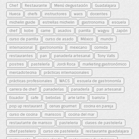
Chef
Restaurante
Menú degustación
Guadalajara
Hueca
chefs
instructores
wacs
docentes
michelin guide
estrellas michelin
gastronomia
escuela
chef
kobe
carne
asados
parrilla
wagyu
Japón
curso de parrilla
curso de asado
México
mundo
internacional
gastronomía
mexicano
comida
restaurantes
pan
panadería artesanal
Tony Valls
postres
pastelería
Jordi Roca
marketing gastronómico
mercadotecnia
prácticas internacionales
prácticas profesionales
WACS
escuela de gastronomía
carrera de chef
panaderías
panadería
pan artesanal
Ecuador
cafe
bebidas
arte latte
barista
pop up restaurant
cenas gourmet
cocina en pareja
curso de cocina
mariscos
cocina del mar
restautante de marisco
pasteleria
clases de pastelería
chef pastelero
curso de pastelería
restaurante guadalajara