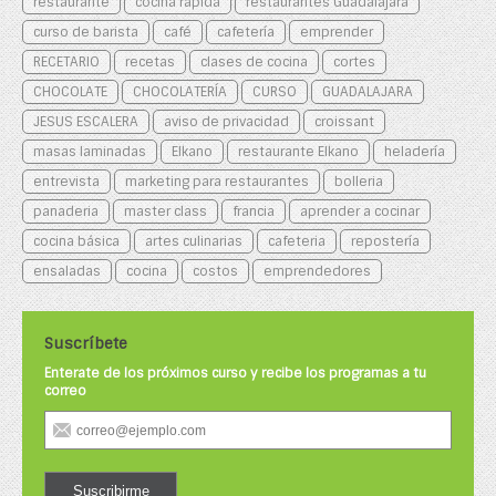
restaurante
cocina rápida
restaurantes Guadalajara
curso de barista
café
cafetería
emprender
RECETARIO
recetas
clases de cocina
cortes
CHOCOLATE
CHOCOLATERÍA
CURSO
GUADALAJARA
JESUS ESCALERA
aviso de privacidad
croissant
masas laminadas
Elkano
restaurante Elkano
heladería
entrevista
marketing para restaurantes
bolleria
panaderia
master class
francia
aprender a cocinar
cocina básica
artes culinarias
cafeteria
repostería
ensaladas
cocina
costos
emprendedores
Suscríbete
Enterate de los próximos curso y recibe los programas a tu
correo