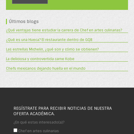
Últimos blogs
¿Qué ventajas tiene estudiar la carrera de Chef en artes culinarias?
¿Qué es una Hueca? El restaurante dentro de GQB
Las estrellas Michelin, ¿qué son y cómo se obtienen?
La deliciosa y controvertida carne Kobe
Chefs mexicanos dejando huella en el mundo
REGÍSTRATE PARA RECIBIR NOTICIAS DE NUESTRA
OFERTA ACADÉMICA.
¿En qué estas interesado(a)?
Chef en artes culinarias