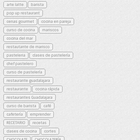
arte latte
barista
pop up restaurant
cenas gourmet
cocina en pareja
curso de cocina
mariscos
cocina del mar
restautante de marisco
pasteleria
clases de pastelería
chef pastelero
curso de pastelería
restaurante guadalajara
restaurante
cocina rápida
restaurantes Guadalajara
curso de barista
café
cafetería
emprender
RECETARIO
recetas
clases de cocina
cortes
CHOCOLATE
CHOCOLATERÍA