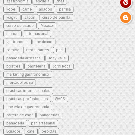
gastronomia
escuela
chef
kobe
carne
asados
parrilla
wagyu
Japón
curso de parrilla
curso de asado
México
mundo
internacional
gastronomía
mexicano
comida
restaurantes
pan
panadería artesanal
Tony Valls
postres
pastelería
Jordi Roca
marketing gastronómico
mercadotecnia
prácticas internacionales
prácticas profesionales
WACS
escuela de gastronomía
carrera de chef
panaderías
panadería
pan artesanal
Ecuador
cafe
bebidas