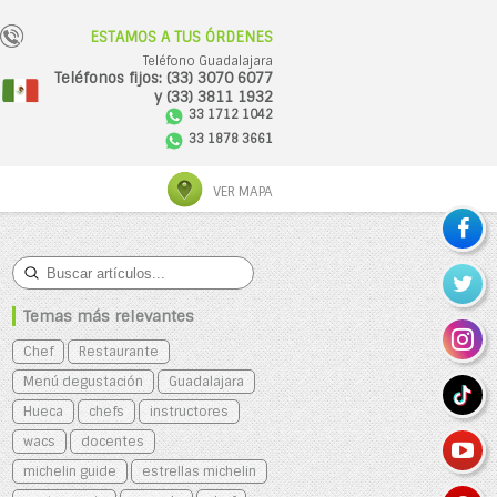
ESTAMOS A TUS ÓRDENES
Teléfono Guadalajara
Teléfonos fijos: (33) 3070 6077
y (33) 3811 1932
33 1712 1042
33 1878 3661
VER MAPA
Temas más relevantes
Chef
Restaurante
Menú degustación
Guadalajara
Hueca
chefs
instructores
wacs
docentes
michelin guide
estrellas michelin