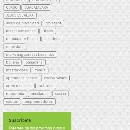
CURSO
GUADALAJARA
JESUS ESCALERA
aviso de privacidad
croissant
masas laminadas
Elkano
restaurante Elkano
heladería
entrevista
marketing para restaurantes
bolleria
panaderia
master class
francia
aprender a cocinar
cocina básica
artes culinarias
cafeteria
repostería
ensaladas
cocina
costos
emprendedores
Suscríbete
Enterate de los próximos curso y