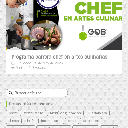
Programa carrera chef en artes culinarias
Publicado: 15 de May de 2025
Visto: 1018 veces
Temas más relevantes
Chef
Restaurante
Menú degustación
Guadalajara
Hueca
chefs
instructores
wacs
docentes