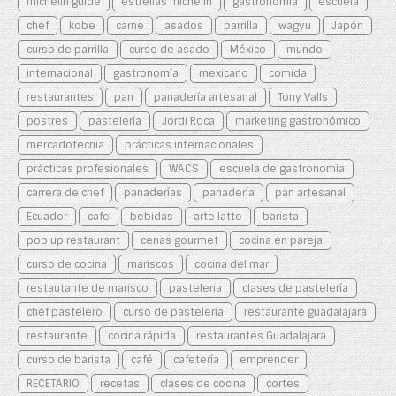
michelin guide
estrellas michelin
gastronomia
escuela
chef
kobe
carne
asados
parrilla
wagyu
Japón
curso de parrilla
curso de asado
México
mundo
internacional
gastronomía
mexicano
comida
restaurantes
pan
panadería artesanal
Tony Valls
postres
pastelería
Jordi Roca
marketing gastronómico
mercadotecnia
prácticas internacionales
prácticas profesionales
WACS
escuela de gastronomía
carrera de chef
panaderías
panadería
pan artesanal
Ecuador
cafe
bebidas
arte latte
barista
pop up restaurant
cenas gourmet
cocina en pareja
curso de cocina
mariscos
cocina del mar
restautante de marisco
pasteleria
clases de pastelería
chef pastelero
curso de pastelería
restaurante guadalajara
restaurante
cocina rápida
restaurantes Guadalajara
curso de barista
café
cafetería
emprender
RECETARIO
recetas
clases de cocina
cortes