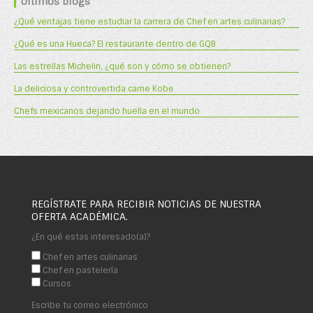
Últimos blogs
¿Qué ventajas tiene estudiar la carrera de Chef en artes culinarias?
¿Qué es una Hueca? El restaurante dentro de GQB
Las estrellas Michelin, ¿qué son y cómo se obtienen?
La deliciosa y controvertida carne Kobe
Chefs mexicanos dejando huella en el mundo
REGÍSTRATE PARA RECIBIR NOTICIAS DE NUESTRA
OFERTA ACADÉMICA.
¿En qué estas interesado(a)?
Chef en artes culinarias
Chef en pastelería
Cursos
Escribe tu correo electrónico