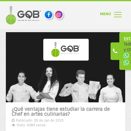
EST
Tel
y (
¿Qué ventajas tiene estudiar la carrera de
Chef en artes culinarias?
Publicado: 09 de Jan de 2018
Visto: 6044 veces