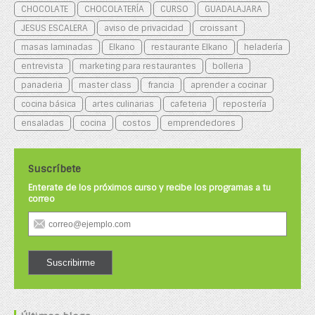
CHOCOLATE
CHOCOLATERÍA
CURSO
GUADALAJARA
JESUS ESCALERA
aviso de privacidad
croissant
masas laminadas
Elkano
restaurante Elkano
heladería
entrevista
marketing para restaurantes
bolleria
panaderia
master class
francia
aprender a cocinar
cocina básica
artes culinarias
cafeteria
repostería
ensaladas
cocina
costos
emprendedores
Suscríbete
Enterate de los próximos curso y recibe los programas a tu
correo