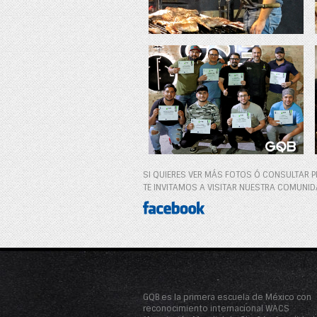
SI QUIERES VER MÁS FOTOS Ó CONSULTAR
TE INVITAMOS A VISITAR NUESTRA COMUNID
GQB es la primera escuela de México con
reconocimiento internacional WACS