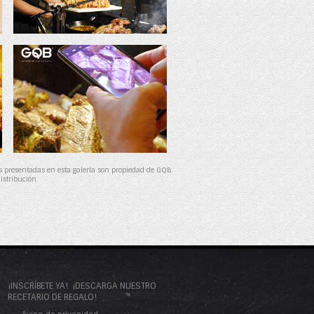
as presentadas en esta galería son propiedad de GQB.
istribución.
¡INSCRÍBETE YA!
¡DESCARGA NUESTRO
RECETARIO DE REGALO!