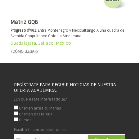
Matriz GQB
Progreso #461,
Entre Montenegro y Mexicaltzingo A una cuadra de
Avenida Chapultepec Colonia Americana
Guadalajara, Jalisco, México
¿CÓMO LLEGAR?
REGÍSTRATE PARA RECIBIR NOTICIAS DE NUESTRA
OFERTA ACADÉMICA.
¿En qué estas interesado(a)?
Chef en artes culinarias
Chef en pastelería
Cursos
Escribe tu correo electrónico