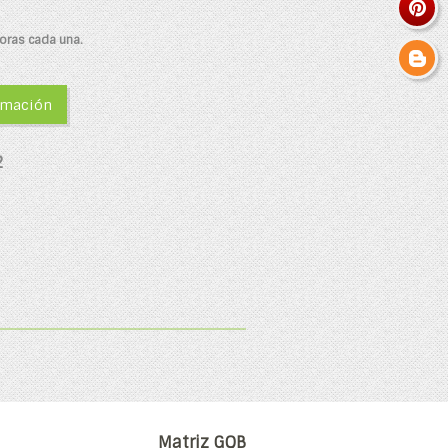
oras cada una.
ormación
2
Matriz GQB